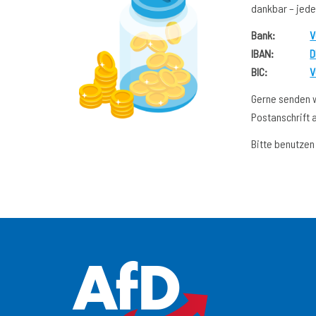
dankbar – jede
Bank:
V
IBAN:
D
BIC:
V
Gerne senden w
Postanschrift a
Bitte benutzen